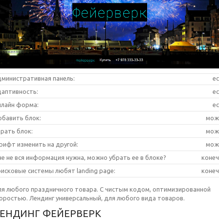
министративная панель:
е
аптивность:
е
лайн форма:
е
бавить блок:
мож
рать блок:
мож
ифт изменить на другой:
мож
е не вся информация нужна, можно убрать ее в блоке?
коне
исковые системы любят landing page:
коне
я любого праздничного товара. С чистым кодом, оптимизированной
оростью. Лендинг универсальный, для любого вида товаров.
ЕНДИНГ ФЕЙЕРВЕРК