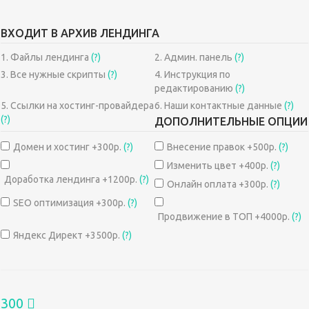
ВХОДИТ В АРХИВ ЛЕНДИНГА
1. Файлы лендинга
(?)
2. Админ. панель
(?)
3. Все нужные скрипты
(?)
4. Инструкция по
редактированию
(?)
5. Ссылки на хостинг-провайдера
6. Наши контактные данные
(?)
(?)
ДОПОЛНИТЕЛЬНЫЕ ОПЦИИ
Домен и хостинг +300р.
(?)
Внесение правок +500р.
(?)
Изменить цвет +400р.
(?)
Доработка лендинга +1200р.
(?)
Онлайн оплата +300р.
(?)
SEO оптимизация +300р.
(?)
Продвижение в ТОП +4000р.
(?)
Яндекс Директ +3500р.
(?)
300