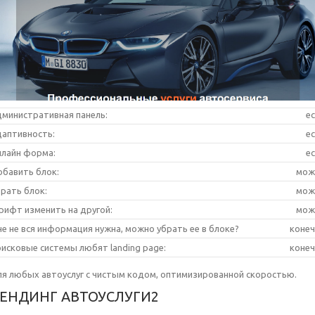
министративная панель:
е
аптивность:
е
лайн форма:
е
бавить блок:
мож
рать блок:
мож
ифт изменить на другой:
мож
е не вся информация нужна, можно убрать ее в блоке?
коне
исковые системы любят landing page:
коне
я любых автоуслуг с чистым кодом, оптимизированной скоростью.
ЕНДИНГ АВТОУСЛУГИ2