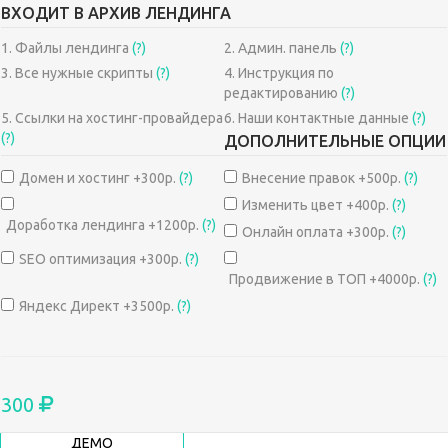
ВХОДИТ В АРХИВ ЛЕНДИНГА
1. Файлы лендинга
(?)
2. Админ. панель
(?)
3. Все нужные скрипты
(?)
4. Инструкция по
редактированию
(?)
5. Ссылки на хостинг-провайдера
6. Наши контактные данные
(?)
(?)
ДОПОЛНИТЕЛЬНЫЕ ОПЦИИ
Домен и хостинг +300р.
(?)
Внесение правок +500р.
(?)
Изменить цвет +400р.
(?)
Доработка лендинга +1200р.
(?)
Онлайн оплата +300р.
(?)
SEO оптимизация +300р.
(?)
Продвижение в ТОП +4000р.
(?)
Яндекс Директ +3500р.
(?)
300
ДЕМО